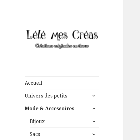
Créations de couture
Lélé mes Créas
originales, mais pas que …
Accueil
ouvrir
Univers des petits
le
ouvrir
sous-
Mode & Accessoires
le
menu
ouvrir
sous-
Bijoux
le
menu
ouvrir
sous-
Sacs
le