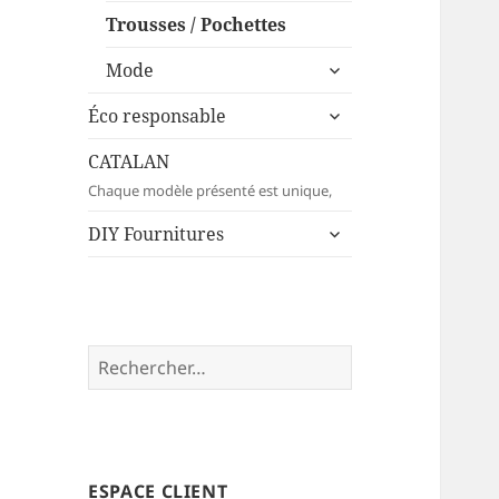
menu
sous-
Trousses / Pochettes
menu
ouvrir
Mode
le
ouvrir
sous-
Éco responsable
le
menu
sous-
CATALAN
menu
Chaque modèle présenté est unique,
ouvrir
DIY Fournitures
le
sous-
menu
Rechercher :
ESPACE CLIENT