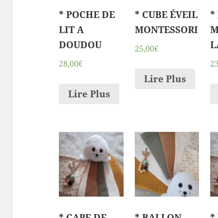
* POCHE DE
* CUBE ÉVEIL
*
LIT A
MONTESSORI
M
DOUDOU
L
25,00€
28,00€
2
Lire Plus
Lire Plus
* CAPE DE
* BALLON
*