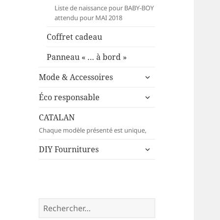
Liste de naissance pour BABY-BOY
attendu pour MAI 2018
Coffret cadeau
Panneau « … à bord »
ouvrir
Mode & Accessoires
le
ouvrir
sous-
Éco responsable
le
menu
sous-
CATALAN
menu
Chaque modèle présenté est unique,
ouvrir
DIY Fournitures
le
sous-
menu
Rechercher :