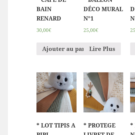
BAIN
DÉCO MURAL
D
RENARD
N°1
N
30,00€
25,00€
2
Ajouter au panier
Lire Plus
* LOT TIPIS A
* PROTEGE
*
PIPI
LIVRET DE
N