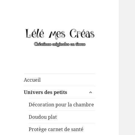
Créations de couture
Lélé mes Créas
originales, mais pas que …
Accueil
ouvrir
Univers des petits
le
sous-
Décoration pour la chambre
menu
Doudou plat
Protège carnet de santé