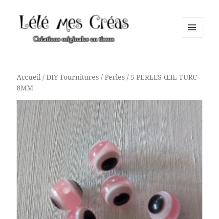
MENU
ET
Lélé mes Créas
WIDGETS
Accueil
/
DIY Fournitures
/
Perles
/ 5 PERLES ŒIL TURC
8MM