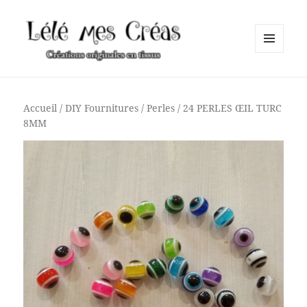
MENU
ET
Lélé mes Créas
WIDGETS
Accueil
/
DIY Fournitures
/
Perles
/ 24 PERLES ŒIL TURC
8MM