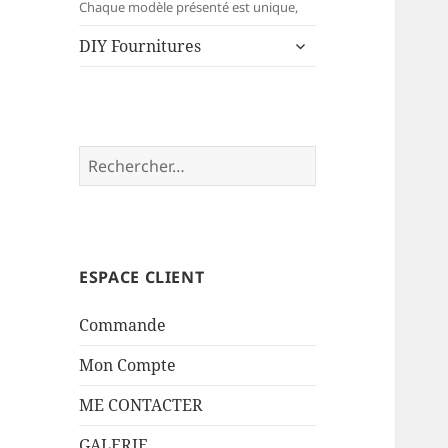
menu
Chaque modèle présenté est unique,
ouvrir
DIY Fournitures
le
sous-
menu
Rechercher :
ESPACE CLIENT
Commande
Mon Compte
ME CONTACTER
GALERIE