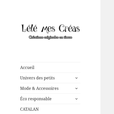
Créations de couture
Lélé mes Créas
originales, mais pas que …
Accueil
ouvrir
Univers des petits
le
ouvrir
sous-
Mode & Accessoires
le
menu
ouvrir
sous-
Éco responsable
le
menu
sous-
CATALAN