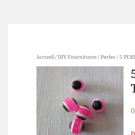
Accueil
/
DIY Fournitures
/
Perles
/ 5 PE
0
P