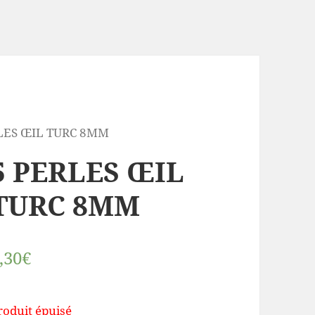
RLES ŒIL TURC 8MM
5 PERLES ŒIL
TURC 8MM
,30€
roduit épuisé