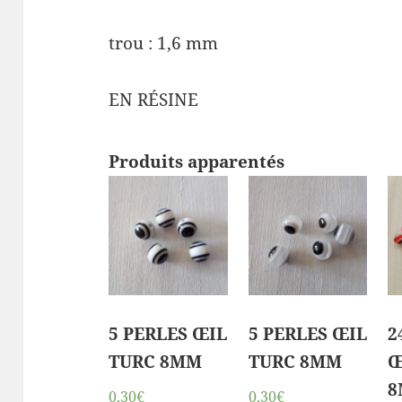
trou : 1,6 mm
EN RÉSINE
Produits apparentés
5 PERLES ŒIL
5 PERLES ŒIL
2
TURC 8MM
TURC 8MM
Œ
8
0,30€
0,30€