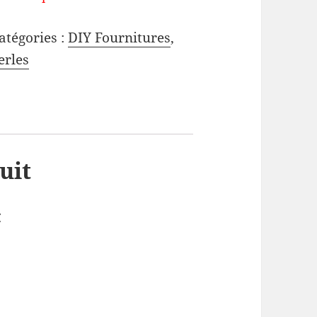
atégories :
DIY Fournitures
,
erles
uit
C