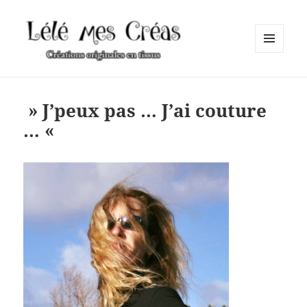
MENU
ET
Lélé mes Créas
WIDGETS
» J’peux pas … J’ai couture
… «