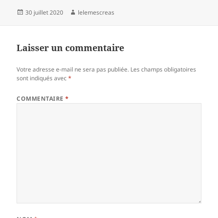
Publié
Auteur
30 juillet 2020
lelemescreas
le
Laisser un commentaire
Votre adresse e-mail ne sera pas publiée.
Les champs obligatoires
sont indiqués avec
*
COMMENTAIRE
*