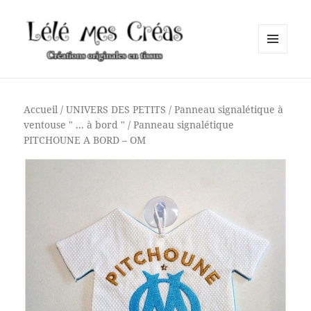
MENU
ET
Lélé mes Créas
WIDGETS
Accueil
/
UNIVERS DES PETITS
/
Panneau signalétique à
ventouse " ... à bord "
/ Panneau signalétique
PITCHOUNE A BORD – OM