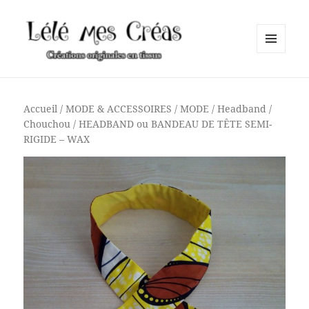
MENU
ET
Lélé mes Créas
WIDGETS
Accueil
/
MODE & ACCESSOIRES
/
MODE
/
Headband /
Chouchou
/ HEADBAND ou BANDEAU DE TÊTE SEMI-
RIGIDE – WAX