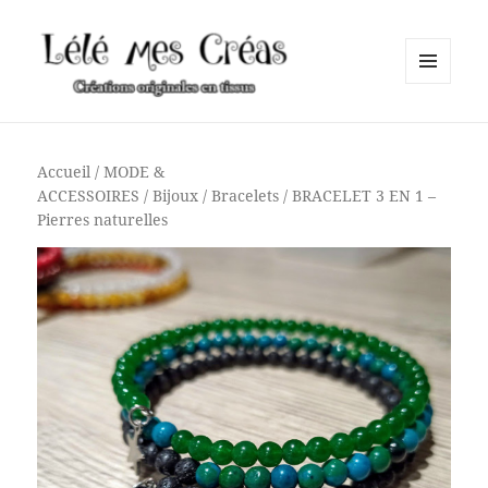
MENU
ET
Lélé mes Créas
WIDGETS
Accueil
/
MODE &
ACCESSOIRES
/
Bijoux
/
Bracelets
/ BRACELET 3 EN 1 –
Pierres naturelles