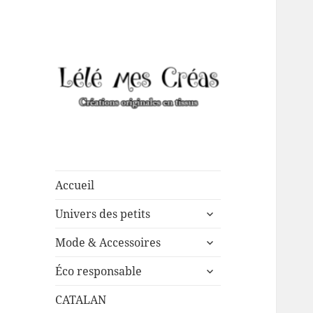
Créations de couture
Lélé mes Créas
originales, mais pas que …
Accueil
ouvrir
Univers des petits
le
ouvrir
sous-
Mode & Accessoires
le
menu
ouvrir
sous-
Éco responsable
le
menu
sous-
CATALAN