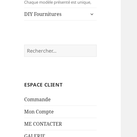
menu
Chaque modèle présenté est unique,
ouvrir
DIY Fournitures
le
sous-
menu
Rechercher :
ESPACE CLIENT
Commande
Mon Compte
ME CONTACTER
GALERIE