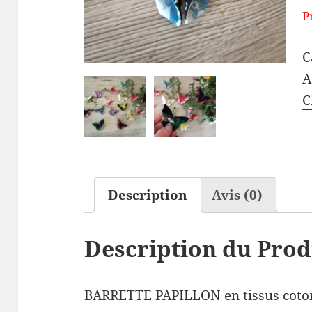
P
C
A
C
Description
Avis (0)
Description du Prod
BARRETTE PAPILLON en tissus coton