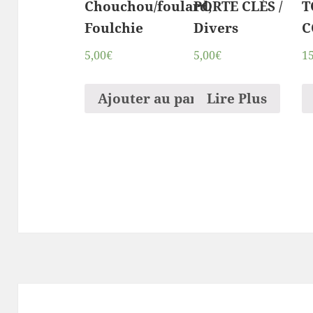
Chouchou/foulard,
PORTE CLÉS /
T
Foulchie
Divers
C
5,00€
5,00€
1
Ajouter au panier
Lire Plus