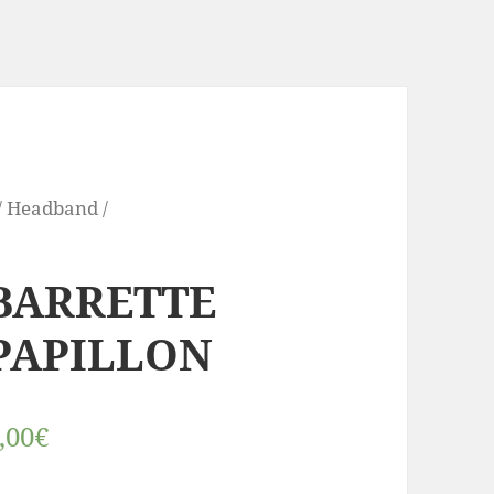
/
Headband /
BARRETTE
PAPILLON
,00€