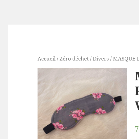
Accueil
/
Zéro déchet
/
Divers
/ MASQUE D
7