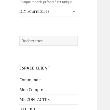
menu
Chaque modèle présenté est unique,
ouvrir
DIY Fournitures
le
sous-
menu
Rechercher :
ESPACE CLIENT
Commande
Mon Compte
ME CONTACTER
GALERIE