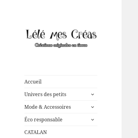
Créations de couture
Lélé mes Créas
originales, mais pas que …
Accueil
ouvrir
Univers des petits
le
ouvrir
sous-
Mode & Accessoires
le
menu
ouvrir
sous-
Éco responsable
le
menu
sous-
CATALAN