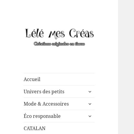
Créations de couture
Lélé mes Créas
originales, mais pas que …
Accueil
ouvrir
Univers des petits
le
ouvrir
sous-
Mode & Accessoires
le
menu
ouvrir
sous-
Éco responsable
le
menu
sous-
CATALAN