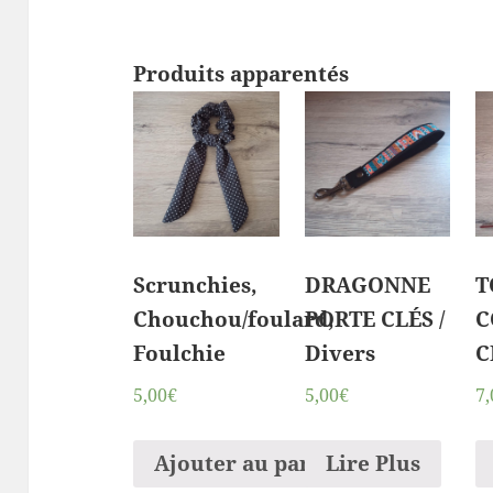
Produits apparentés
Scrunchies,
DRAGONNE
T
Chouchou/foulard,
PORTE CLÉS /
C
Foulchie
Divers
C
5,00€
5,00€
7,
Ajouter au panier
Lire Plus