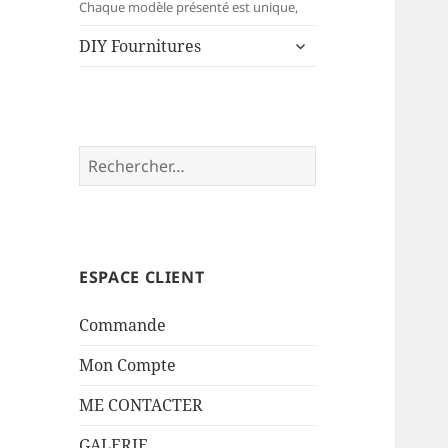
menu
Chaque modèle présenté est unique,
ouvrir
DIY Fournitures
le
sous-
menu
Rechercher :
ESPACE CLIENT
Commande
Mon Compte
ME CONTACTER
GALERIE