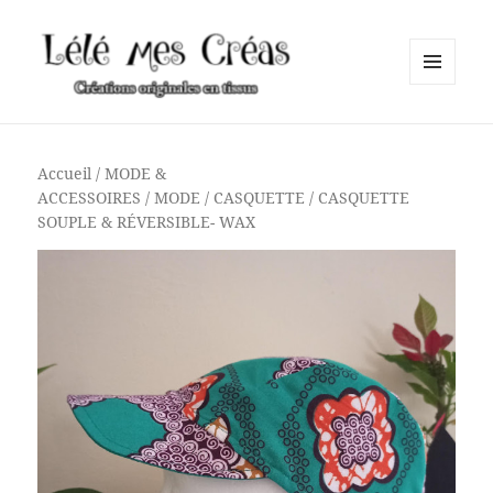
MENU
ET
Lélé mes Créas
WIDGETS
Accueil
/
MODE &
ACCESSOIRES
/
MODE
/
CASQUETTE
/ CASQUETTE
SOUPLE & RÉVERSIBLE- WAX