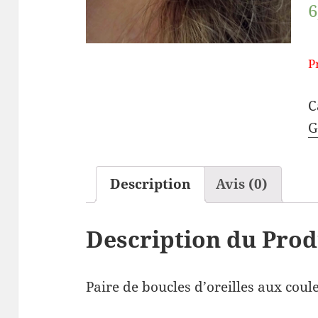
6
P
C
G
Description
Avis (0)
Description du Prod
Paire de boucles d’oreilles aux coul