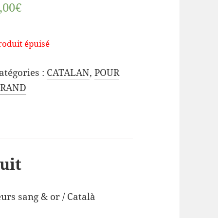
,00€
roduit épuisé
atégories :
CATALAN
,
POUR
RAND
uit
eurs sang & or / Català