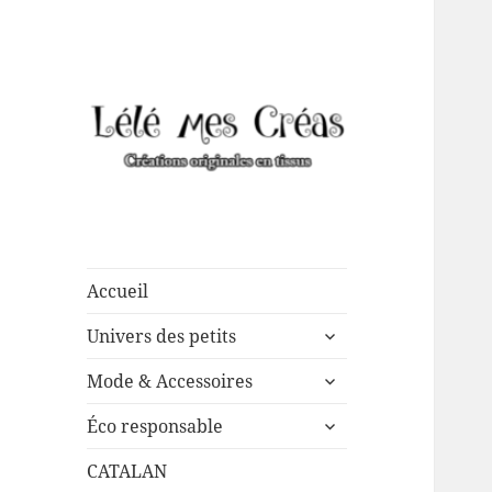
Créations de couture
Lélé mes Créas
originales, mais pas que …
Accueil
ouvrir
Univers des petits
le
ouvrir
sous-
Mode & Accessoires
le
menu
ouvrir
sous-
Éco responsable
le
menu
sous-
CATALAN