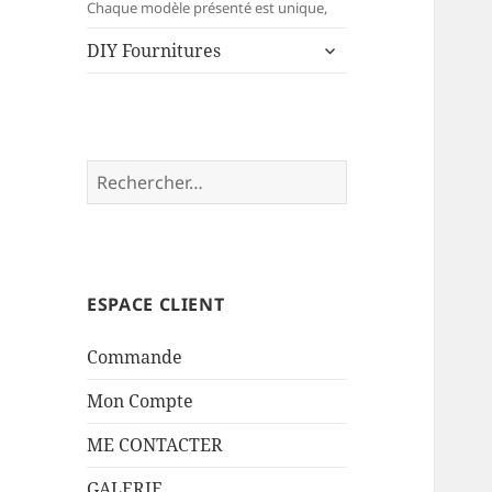
menu
Chaque modèle présenté est unique,
ouvrir
DIY Fournitures
le
sous-
menu
Rechercher :
ESPACE CLIENT
Commande
Mon Compte
ME CONTACTER
GALERIE